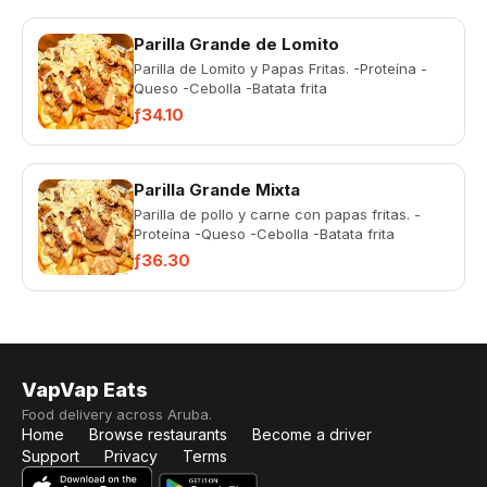
Parilla Grande de Lomito
Parilla de Lomito y Papas Fritas. -Proteína -
Queso -Cebolla -Batata frita
ƒ34.10
Parilla Grande Mixta
Parilla de pollo y carne con papas fritas. -
Proteína -Queso -Cebolla -Batata frita
ƒ36.30
VapVap Eats
Food delivery across Aruba.
Home
Browse restaurants
Become a driver
Support
Privacy
Terms