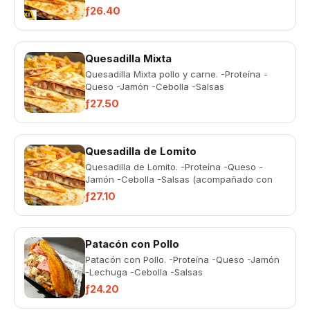
batata)
ƒ26.40
Quesadilla Mixta
Quesadilla Mixta pollo y carne. -Proteína -
Queso -Jamón -Cebolla -Salsas
(acompañado con batata)
ƒ27.50
Quesadilla de Lomito
Quesadilla de Lomito. -Proteína -Queso -
Jamón -Cebolla -Salsas (acompañado con
batata)
ƒ27.10
Patacón con Pollo
Patacón con Pollo. -Proteína -Queso -Jamón
-Lechuga -Cebolla -Salsas
ƒ24.20