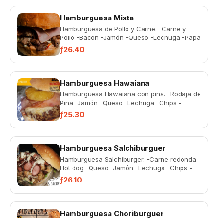
Hamburguesa Mixta
Hamburguesa de Pollo y Carne. -Carne y
Pollo -Bacon -Jamón -Queso -Lechuga -Papa
chips -Salsas -Ceboll...
ƒ26.40
Hamburguesa Hawaiana
Hamburguesa Hawaiana con piña. -Rodaja de
Piña -Jamón -Queso -Lechuga -Chips -
Salsas
ƒ25.30
Hamburguesa Salchiburguer
Hamburguesa Salchiburger. -Carne redonda -
Hot dog -Queso -Jamón -Lechuga -Chips -
Salsas
ƒ26.10
Hamburguesa Choriburguer