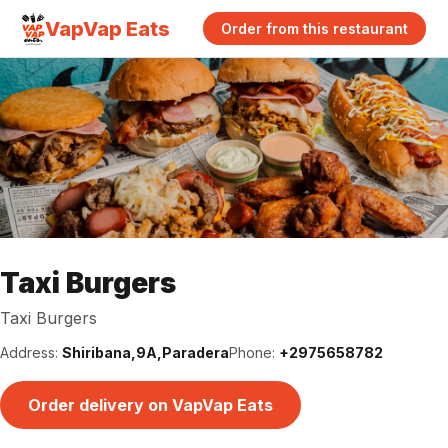
VapVap Eats
Order from this restaurant
Taxi Burgers
Taxi Burgers
Address:
Shiribana,9A,Paradera
Phone:
+2975658782
Order delivery on VapVap Eats