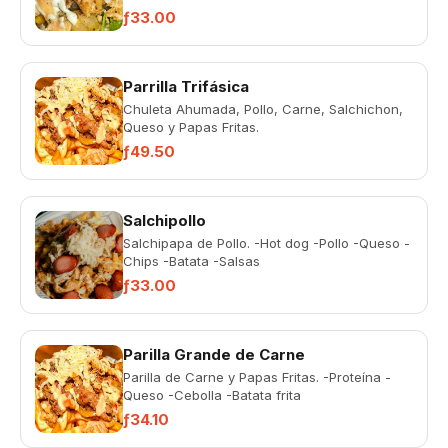
ƒ33.00
Parrilla Trifásica
Chuleta Ahumada, Pollo, Carne, Salchichon,
Queso y Papas Fritas.
ƒ49.50
Salchipollo
Salchipapa de Pollo. -Hot dog -Pollo -Queso -
Chips -Batata -Salsas
ƒ33.00
Parilla Grande de Carne
Parilla de Carne y Papas Fritas. -Proteína -
Queso -Cebolla -Batata frita
ƒ34.10