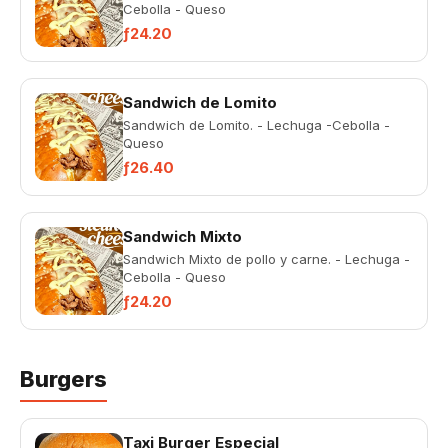
Cebolla - Queso
ƒ24.20
Sandwich de Lomito
Sandwich de Lomito. - Lechuga -Cebolla -
Queso
ƒ26.40
Sandwich Mixto
Sandwich Mixto de pollo y carne. - Lechuga -
Cebolla - Queso
ƒ24.20
Burgers
Taxi Burger Especial