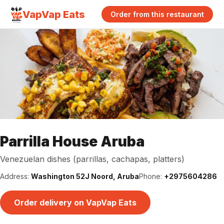
VapVap Eats
Order from this restaurant
Parrilla House Aruba
Venezuelan dishes (parrillas, cachapas, platters)
Address:
Washington 52J Noord, Aruba
Phone:
+2975604286
Order delivery on VapVap Eats