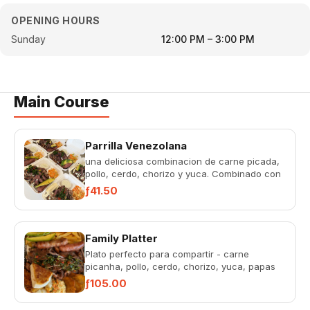
OPENING HOURS
Sunday
12:00 PM – 3:00 PM
Main Course
Parrilla Venezolana
una deliciosa combinacion de carne picada,
pollo, cerdo, chorizo y yuca. Combinado con
ensalada, aguacate, que...
ƒ41.50
Family Platter
Plato perfecto para compartir - carne
picanha, pollo, cerdo, chorizo, yuca, papas
fritas, patacones, ensalada...
ƒ105.00