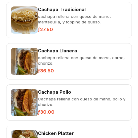
Cachapa Tradicional
cachapa rellena con queso de mano,
mantequilla, y topping de queso.
ƒ27.50
Cachapa Llanera
cachapa rellena con queso de mano, carne,
chorizo.
ƒ36.50
Cachapa Pollo
Cachapa rellena con queso de mano, pollo y
chorizo.
ƒ30.00
Chicken Platter